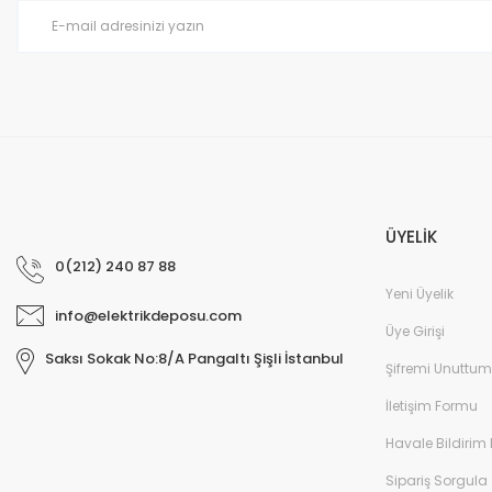
Ürün fiyatı diğer sitelerden daha pahalı.
Bu ürüne benzer farklı alternatifler olmalı.
ÜYELİK
0(212) 240 87 88
Yeni Üyelik
info@elektrikdeposu.com
Üye Girişi
Saksı Sokak No:8/A Pangaltı Şişli İstanbul
Şifremi Unuttum
İletişim Formu
Havale Bildirim
Sipariş Sorgula