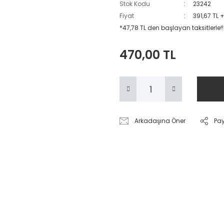
Stok Kodu
23242
Fiyat
391,67 TL 
*47,78 TL den başlayan taksitlerle!!
470,00 TL
Arkadaşına Öner
Pa