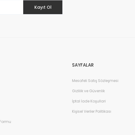
Kayıt Ol
Gönder
SAYFALAR
Mesafeli Satış Sözleşmesi
Gizlilik ve Güvenlik
İptal İade Koşullari
Kişisel Veriler Politikası
 Formu