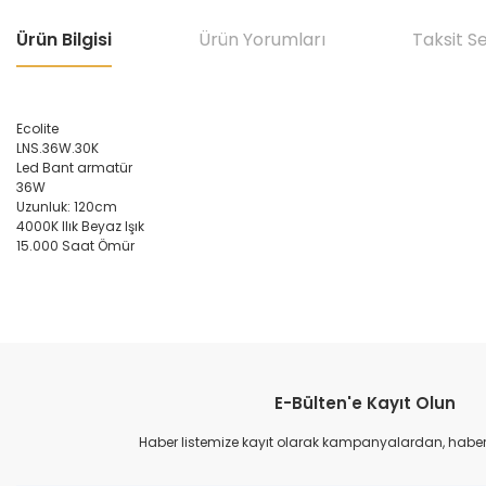
Ürün Bilgisi
Ürün Yorumları
Taksit S
Ecolite
LNS.36W.30K
Led Bant armatür
36W
Uzunluk: 120cm
4000K Ilık Beyaz Işık
15.000 Saat Ömür
Bu ürünün fiyat bilgisi, resim, ürün açıklamalarında ve diğer konular
Görüş ve önerileriniz için teşekkür ederiz.
E-Bülten'e Kayıt Olun
Ürün resmi kalitesiz, bozuk veya görüntülenemiyor.
Ürün açıklamasında eksik bilgiler bulunuyor.
Haber listemize kayıt olarak kampanyalardan, haberda
Ürün bilgilerinde hatalar bulunuyor.