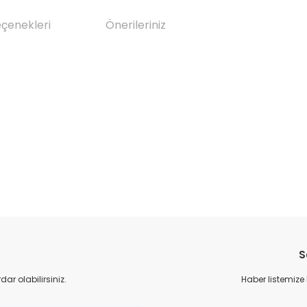
eçenekleri
Önerileriniz
da yetersiz gördüğünüz noktaları öneri formunu kullanarak tarafımıza il
Bu ürüne ilk yorumu siz yapın!
S
Yorum Yaz
r olabilirsiniz.
Haber listemize