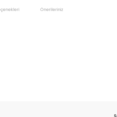
eçenekleri
Önerileriniz
da yetersiz gördüğünüz noktaları öneri formunu kullanarak tarafımıza il
Bu ürüne ilk yorumu siz yapın!
S