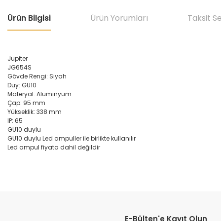
Ürün Bilgisi
Ürün Yorumları
Taksit S
Jupiter
JG654S
Gövde Rengi: Siyah
Duy: GU10
Materyal: Alüminyum
Çap: 95 mm
Yükseklik: 338 mm
IP: 65
GU10 duylu
GU10 duylu Led ampuller ile birlikte kullanılır
Led ampul fiyata dahil değildir
Bu ürünün fiyat bilgisi, resim, ürün açıklamalarında ve diğer konular
Görüş ve önerileriniz için teşekkür ederiz.
E-Bülten'e Kayıt Olun
Ürün resmi kalitesiz, bozuk veya görüntülenemiyor.