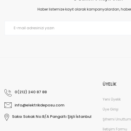
Ürün açıklamasında eksik bilgiler bulunuyor.
Haber listemize kayıt olarak kampanyalardan, haberda
Ürün bilgilerinde hatalar bulunuyor.
Ürün fiyatı diğer sitelerden daha pahalı.
Bu ürüne benzer farklı alternatifler olmalı.
ÜYELİK
0(212) 240 87 88
Yeni Üyelik
info@elektrikdeposu.com
Üye Girişi
Saksı Sokak No:8/A Pangaltı Şişli İstanbul
Şifremi Unuttum
İletişim Formu