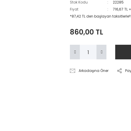
Stok Kodu
22285
Fiyat
716,67 TL 
*87,42 TL den başlayan taksitlerle!!
860,00 TL
Arkadaşına Öner
Pa