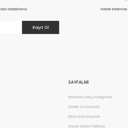
Yorum Yaz
r olabilirsiniz.
Haber listemize
Kayıt Ol
Gönder
SAYFALAR
Mesafeli Satış Sözleşmesi
Gizlilik ve Güvenlik
İptal İade Koşullari
Kişisel Veriler Politikası