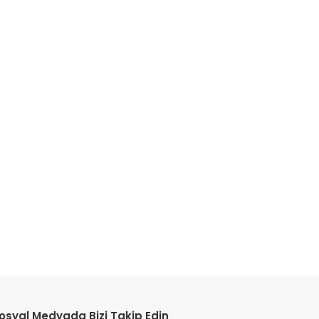
etebilirsiniz.
osyal Medyada Bizi Takip Edin