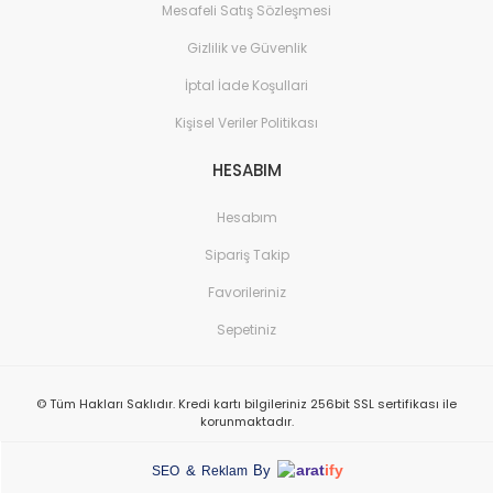
Mesafeli Satış Sözleşmesi
Gizlilik ve Güvenlik
İptal İade Koşullari
Kişisel Veriler Politikası
HESABIM
Hesabım
Sipariş Takip
Favorileriniz
Sepetiniz
© Tüm Hakları Saklıdır. Kredi kartı bilgileriniz 256bit SSL sertifikası ile
korunmaktadır.
arat
ify
&
By
SEO
Reklam