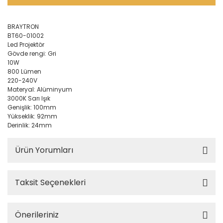
BRAYTRON
BT60-01002
Led Projektör
Gövde rengi: Gri
10W
800 Lümen
220-240V
Materyal: Alüminyum
3000K Sarı Işık
Genişlik: 100mm
Yükseklik: 92mm
Derinlik: 24mm
Ürün Yorumları
Taksit Seçenekleri
Önerileriniz