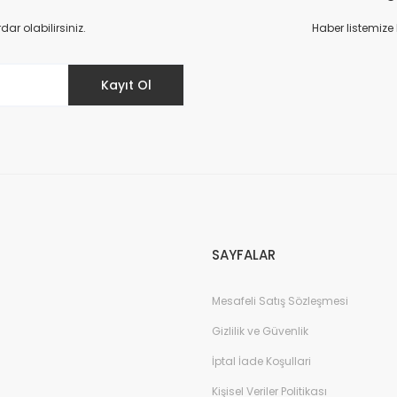
Yorum Yaz
r olabilirsiniz.
Haber listemize
Kayıt Ol
Gönder
SAYFALAR
Mesafeli Satış Sözleşmesi
Gizlilik ve Güvenlik
İptal İade Koşullari
Kişisel Veriler Politikası