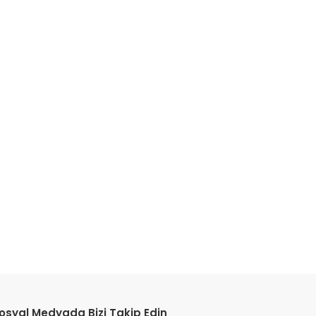
etebilirsiniz.
osyal Medyada Bizi Takip Edin