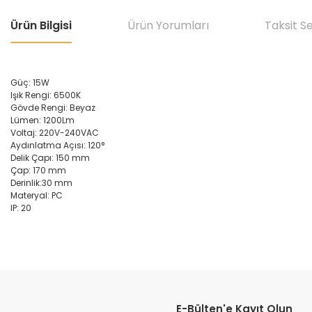
Ürün Bilgisi
Ürün Yorumları
Taksit S
Güç: 15W
Işık Rengi: 6500K
Gövde Rengi: Beyaz
Lümen: 1200Lm
Voltaj: 220V-240VAC
Aydınlatma Açısı: 120°
Delik Çapı: 150 mm
Çap: 170 mm
Derinlik:30 mm
Materyal: PC
IP: 20
Bu ürünün fiyat bilgisi, resim, ürün açıklamalarında ve diğer konular
Görüş ve önerileriniz için teşekkür ederiz.
E-Bülten'e Kayıt Olun
Ürün resmi kalitesiz, bozuk veya görüntülenemiyor.