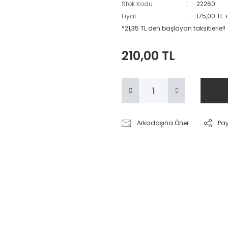
Stok Kodu
22260
Fiyat
175,00 TL 
*21,35 TL den başlayan taksitlerle!!
210,00 TL
Arkadaşına Öner
Pa