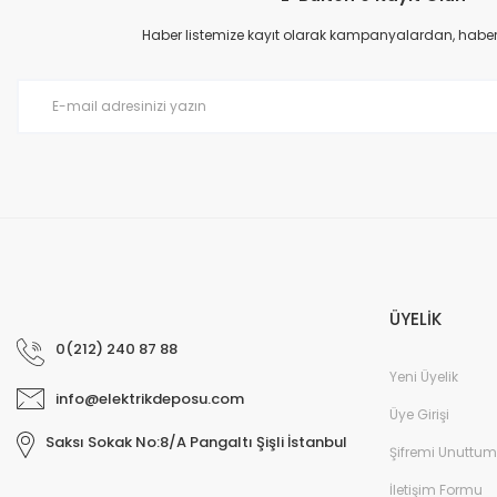
Ürün açıklamasında eksik bilgiler bulunuyor.
Haber listemize kayıt olarak kampanyalardan, haberda
Ürün bilgilerinde hatalar bulunuyor.
Ürün fiyatı diğer sitelerden daha pahalı.
Bu ürüne benzer farklı alternatifler olmalı.
ÜYELİK
0(212) 240 87 88
Yeni Üyelik
info@elektrikdeposu.com
Üye Girişi
Saksı Sokak No:8/A Pangaltı Şişli İstanbul
Şifremi Unuttum
İletişim Formu