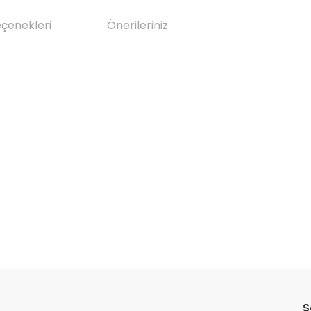
eçenekleri
Önerileriniz
da yetersiz gördüğünüz noktaları öneri formunu kullanarak tarafımıza il
Bu ürüne ilk yorumu siz yapın!
S