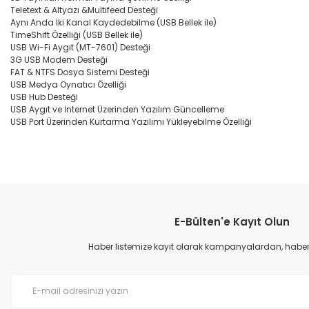
Teletext & Altyazı &Multifeed Desteği
Aynı Anda İki Kanal Kaydedebilme (USB Bellek ile)
TimeShift Özelliği (USB Bellek ile)
USB Wi-Fi Aygıt (MT-7601) Desteği
3G USB Modem Desteği
FAT & NTFS Dosya Sistemi Desteği
USB Medya Oynatıcı Özelliği
USB Hub Desteği
USB Aygıt ve İnternet Üzerinden Yazılım Güncelleme
USB Port Üzerinden Kurtarma Yazılımı Yükleyebilme Özelliği
Bu ürünün fiyat bilgisi, resim, ürün açıklamalarında ve diğer konular
Görüş ve önerileriniz için teşekkür ederiz.
E-Bülten'e Kayıt Olun
Ürün resmi kalitesiz, bozuk veya görüntülenemiyor.
Ürün açıklamasında eksik bilgiler bulunuyor.
Haber listemize kayıt olarak kampanyalardan, haberda
Ürün bilgilerinde hatalar bulunuyor.
Ürün fiyatı diğer sitelerden daha pahalı.
Bu ürüne benzer farklı alternatifler olmalı.