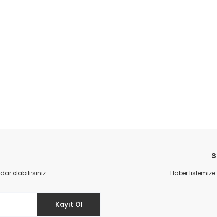
da yetersiz gördüğünüz noktaları öneri formunu kullanarak tarafımıza il
Bu ürüne ilk yorumu siz yapın!
S
Yorum Yaz
r olabilirsiniz.
Haber listemize
Kayıt Ol