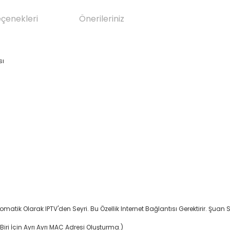
eçenekleri
Önerileriniz
sı
tik Olarak IPTV'den Seyri. Bu Özellik Internet Bağlantısı Gerektirir. Şuan 
ri İçin Ayrı Ayrı MAC Adresi Oluşturma.)