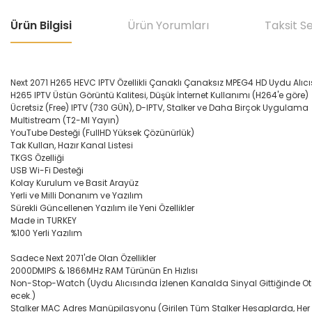
Ürün Bilgisi
Ürün Yorumları
Taksit S
Next 2071 H265 HEVC IPTV Özellikli Çanaklı Çanaksız MPEG4 HD Uydu Alıcı
H265 IPTV Üstün Görüntü Kalitesi, Düşük İnternet Kullanımı (H264'e göre)
Ücretsiz (Free) IPTV (730 GÜN), D-IPTV, Stalker ve Daha Birçok Uygulama
Multistream (T2-MI Yayın)
YouTube Desteği (FullHD Yüksek Çözünürlük)
Tak Kullan, Hazır Kanal Listesi
TKGS Özelliği
USB Wi-Fi Desteği
Kolay Kurulum ve Basit Arayüz
Yerli ve Milli Donanım ve Yazılım
Sürekli Güncellenen Yazılım ile Yeni Özellikler
Made in TURKEY
%100 Yerli Yazılım
Sadece Next 2071'de Olan Özellikler
2000DMIPS & 1866MHz RAM Türünün En Hızlısı
Non-Stop-Watch (Uydu Alıcısında İzlenen Kanalda Sinyal Gittiğinde Otoma
ecek.)
Stalker MAC Adres Manüpilasyonu (Girilen Tüm Stalker Hesaplarda, Her Bi