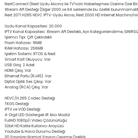
NextConnect (Next Uydu Alıcınız ile TV'nizin Haberleşmesi Üzerine Özel Bir
Xtream API Desteği (Diğer 2000 ve 64 serilerinde bu özellik bulunmamakt
Next 2071 H265 HEVC IPTV-Uydu Alıcısı, Next 2000 HD Internet Machina'nın
Uydu Kanal Kapasitesi: 20.000
IPTV Kanal Kapasitesi: Xtream API Destekli, Ayrı Kategorilendirme, SINIRSIZ
İşlemci Tipi: Çift Çekirdekli
Flash Hafızası: 16MB
RAM Hafızası: 256MB
İşletim Sistemi: RTOS & Next
Smart Kart Okuyucu: Var
USB Giriş: 2 Adet
HDMI Çıkış: Var
Ethernet Portu (RJ45): Var
Dijital Optik Ses Çıkışı: Var
Analog (RCA) Çıkış: Var
HEVC/H.265 Codec Desteği
TKGS Desteği
IPTV ve VOD Desteği
4-Digit LED Göstergeli IR Alıcı Modül
FullHD 1080p/i Video Çözünürlüğü
32bit HD Kalite Kullanıcı Arayüzü
Youtube & Hava Durumu Desteği
3D Yayınları Normal Yayına Çevirme Özelliği