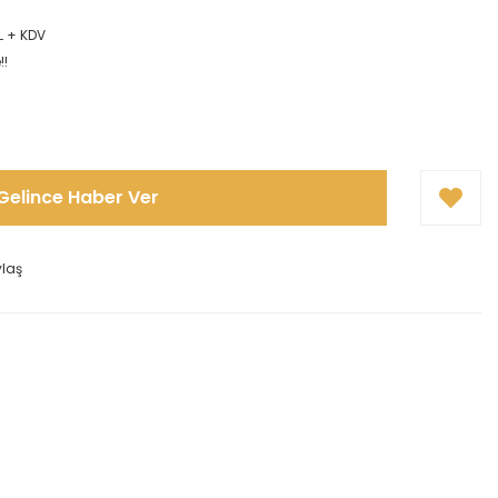
L + KDV
!!
Gelince Haber Ver
ylaş