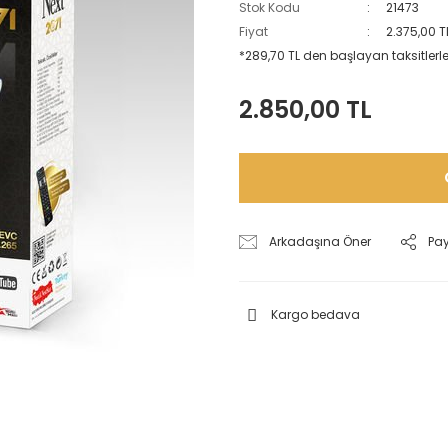
Stok Kodu
21473
Fiyat
2.375,00 T
*289,70 TL den başlayan taksitlerle
2.850,00 TL
Arkadaşına Öner
Pa
Kargo bedava