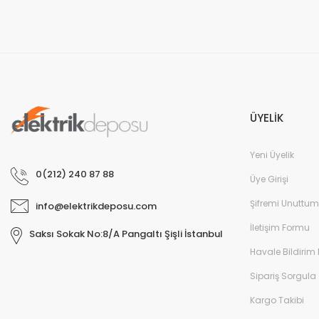
ÜYELİK
Yeni Üyelik
0(212) 240 87 88
Üye Girişi
Şifremi Unuttum
info@elektrikdeposu.com
İletişim Formu
Saksı Sokak No:8/A Pangaltı Şişli İstanbul
Havale Bildirim
Sipariş Sorgula
Kargo Takibi