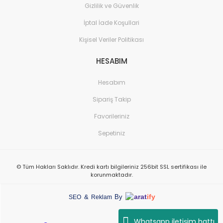
Gizlilik ve Güvenlik
İptal İade Koşullari
Kişisel Veriler Politikası
HESABIM
Hesabım
Sipariş Takip
Favorileriniz
Sepetiniz
© Tüm Hakları Saklıdır. Kredi kartı bilgileriniz 256bit SSL sertifikası ile
korunmaktadır.
arat
ify
&
By
SEO
Reklam
Whatsapp iletişim hattı