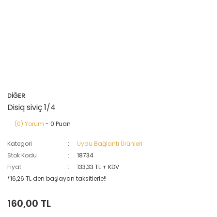
DİĞER
Disiq siviç 1/4
(0) Yorum
- 0 Puan
Kategori
Uydu Bağlantı Ürünleri
Stok Kodu
18734
Fiyat
133,33 TL + KDV
*16,26 TL den başlayan taksitlerle!!
160,00 TL