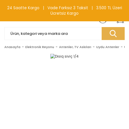
0(212) 240 87 88
24 Saatte Kargo | Vade Farksız 3 Taksit | 3.500 TL Üzeri
Ücretsiz Kargo
Anasayfa
Elektronik Reyonu
Antenler, TV Askıları
Uydu Antenler
Uy