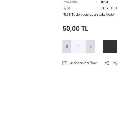
Stok Kodu
11261
Fiyat
41,67 TL +
*5,08 TL den başlayan taksitlerle!!
50,00 TL
Arkadaşına Öner
Pa