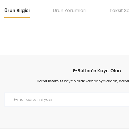
Ürün Bilgisi
Ürün Yorumları
Taksit S
Bu ürünün fiyat bilgisi, resim, ürün açıklamalarında ve diğer konular
Görüş ve önerileriniz için teşekkür ederiz.
E-Bülten'e Kayıt Olun
Ürün resmi kalitesiz, bozuk veya görüntülenemiyor.
Ürün açıklamasında eksik bilgiler bulunuyor.
Haber listemize kayıt olarak kampanyalardan, haberda
Ürün bilgilerinde hatalar bulunuyor.
Ürün fiyatı diğer sitelerden daha pahalı.
Bu ürüne benzer farklı alternatifler olmalı.