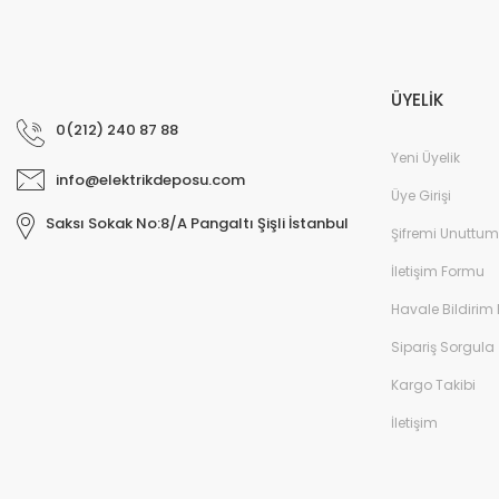
ÜYELİK
0(212) 240 87 88
Yeni Üyelik
info@elektrikdeposu.com
Üye Girişi
Saksı Sokak No:8/A Pangaltı Şişli İstanbul
Şifremi Unuttum
İletişim Formu
Havale Bildirim
Sipariş Sorgula
Kargo Takibi
İletişim