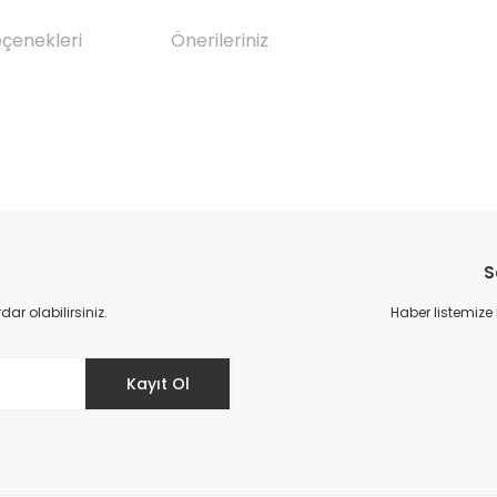
eçenekleri
Önerileriniz
da yetersiz gördüğünüz noktaları öneri formunu kullanarak tarafımıza il
Bu ürüne ilk yorumu siz yapın!
S
Yorum Yaz
r olabilirsiniz.
Haber listemize
Kayıt Ol