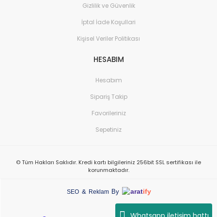
Gizlilik ve Güvenlik
İptal İade Koşullari
Kişisel Veriler Politikası
HESABIM
Hesabım
Sipariş Takip
Favorileriniz
Sepetiniz
© Tüm Hakları Saklıdır. Kredi kartı bilgileriniz 256bit SSL sertifikası ile
korunmaktadır.
arat
ify
&
By
SEO
Reklam
Whatsapp iletişim hattı