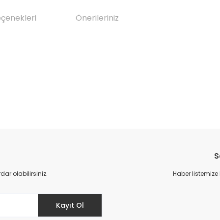
eçenekleri
Önerileriniz
da yetersiz gördüğünüz noktaları öneri formunu kullanarak tarafımıza il
Bu ürüne ilk yorumu siz yapın!
S
Yorum Yaz
r olabilirsiniz.
Haber listemize
Kayıt Ol