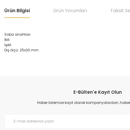
Ürün Bilgisi
Ürün Yorumları
Taksit S
Soba anahtarı
İkili
Işıklı
Dış ölçü: 25x30 mm
Bu ürünün fiyat bilgisi, resim, ürün açıklamalarında ve diğer konular
Görüş ve önerileriniz için teşekkür ederiz.
E-Bülten'e Kayıt Olun
Ürün resmi kalitesiz, bozuk veya görüntülenemiyor.
Ürün açıklamasında eksik bilgiler bulunuyor.
Haber listemize kayıt olarak kampanyalardan, haberda
Ürün bilgilerinde hatalar bulunuyor.
Ürün fiyatı diğer sitelerden daha pahalı.
Bu ürüne benzer farklı alternatifler olmalı.