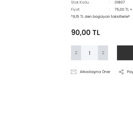
Stok Kodu
01807
Fiyat
75,00 TL +
*9,15 TL den başlayan taksitlerle!!
90,00 TL
Arkadaşına Öner
Pa