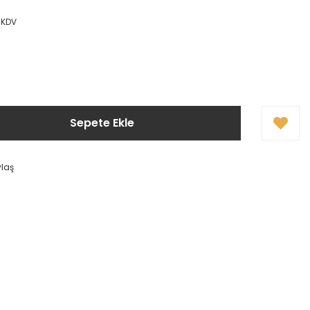
 KDV
Sepete Ekle
ylaş