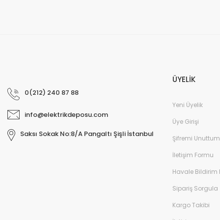
ÜYELİK
0(212) 240 87 88
Yeni Üyelik
info@elektrikdeposu.com
Üye Girişi
Saksı Sokak No:8/A Pangaltı Şişli İstanbul
Şifremi Unuttum
İletişim Formu
Havale Bildirim
Sipariş Sorgula
Kargo Takibi