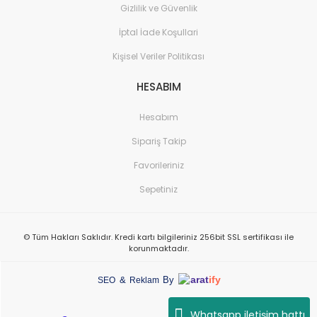
Gizlilik ve Güvenlik
İptal İade Koşullari
Kişisel Veriler Politikası
HESABIM
Hesabım
Sipariş Takip
Favorileriniz
Sepetiniz
© Tüm Hakları Saklıdır. Kredi kartı bilgileriniz 256bit SSL sertifikası ile
korunmaktadır.
arat
ify
&
By
SEO
Reklam
Whatsapp iletişim hattı