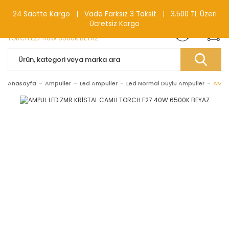
0(212) 240 87 88
24 Saatte Kargo | Vade Farksız 3 Taksit | 3.500 TL Üzeri
Ücretsiz Kargo
Anasayfa
Ampuller
Led Ampuller
Led Normal Duylu Ampuller
AMPU