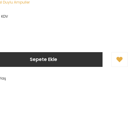
l Duylu Ampuller
+ KDV
Sepete Ekle
ylaş