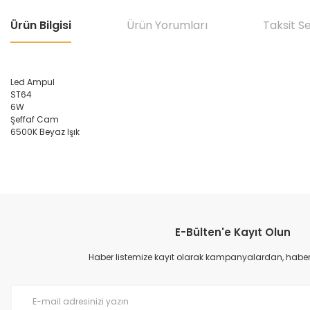
Ürün Bilgisi
Ürün Yorumları
Taksit S
Led Ampul
ST64
6W
Şeffaf Cam
6500K Beyaz Işık
Bu ürünün fiyat bilgisi, resim, ürün açıklamalarında ve diğer konular
Görüş ve önerileriniz için teşekkür ederiz.
E-Bülten'e Kayıt Olun
Ürün resmi kalitesiz, bozuk veya görüntülenemiyor.
Ürün açıklamasında eksik bilgiler bulunuyor.
Haber listemize kayıt olarak kampanyalardan, haberda
Ürün bilgilerinde hatalar bulunuyor.
Ürün fiyatı diğer sitelerden daha pahalı.