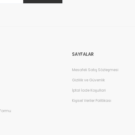
Gönder
SAYFALAR
Mesafeli Satış Sözleşmesi
Gizlilik ve Güvenlik
İptal İade Koşullari
Kişisel Veriler Politikası
 Formu