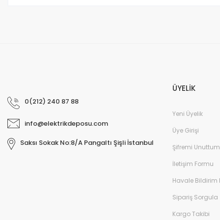
Bu ürüne benzer farklı alternatifler olmalı.
ÜYELİK
0(212) 240 87 88
Yeni Üyelik
info@elektrikdeposu.com
Üye Girişi
Saksı Sokak No:8/A Pangaltı Şişli İstanbul
Şifremi Unuttum
İletişim Formu
Havale Bildirim
Sipariş Sorgula
Kargo Takibi