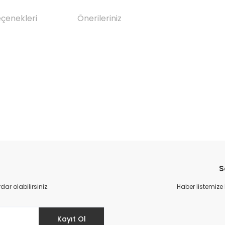
eçenekleri
Önerileriniz
da yetersiz gördüğünüz noktaları öneri formunu kullanarak tarafımıza il
Bu ürüne ilk yorumu siz yapın!
S
Yorum Yaz
r olabilirsiniz.
Haber listemize
Kayıt Ol