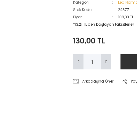
Kategori
Led Norma
Stok Kodu
24377
Fiyat
108,33 TL 
*13,21 TL den başlayan taksitlerle!!
130,00 TL
Arkadaşına Öner
Pa