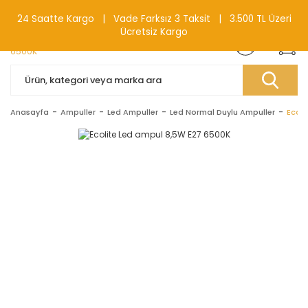
0(212) 240 87 88
24 Saatte Kargo | Vade Farksız 3 Taksit | 3.500 TL Üzeri
Ücretsiz Kargo
Anasayfa
Ampuller
Led Ampuller
Led Normal Duylu Ampuller
Ecoli