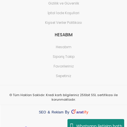
Gizlilik ve Güvenlik
İptal İade Koşullari
Kişisel Veriler Politikası
HESABIM
Hesabım
Sipariş Takip
Favorileriniz
Sepetiniz
© Tüm Hakları Saklıdır. Kredi kartı bilgileriniz 256bit SSL sertifikası ile
korunmaktadır.
arat
ify
&
By
SEO
Reklam
Whatsapp iletişim hattı