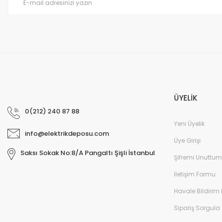
Bu ürüne benzer farklı alternatifler olmalı.
ÜYELİK
0(212) 240 87 88
Yeni Üyelik
info@elektrikdeposu.com
Üye Girişi
Saksı Sokak No:8/A Pangaltı Şişli İstanbul
Şifremi Unuttum
İletişim Formu
Havale Bildirim
Sipariş Sorgula