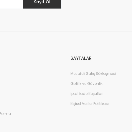
Kayıt Ol
Gönder
SAYFALAR
Mesafeli Satış Sözleşmesi
Gizlilik ve Güvenlik
İptal İade Koşullari
Kişisel Veriler Politikası
 Formu