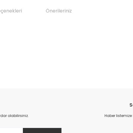
eçenekleri
Önerileriniz
da yetersiz gördüğünüz noktaları öneri formunu kullanarak tarafımıza il
Bu ürüne ilk yorumu siz yapın!
S
Yorum Yaz
r olabilirsiniz.
Haber listemize