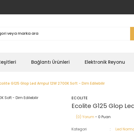
şitleri
Bağlantı Ürünleri
Elektronik Reyonu
colite G125 Glop Led Ampul 12W 2700K Soft - Dim Edilebilir
ECOLITE
Ecolite G125 Glop Led
(0) Yorum
- 0 Puan
Kategori
Led Norma