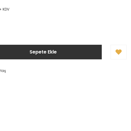
 + KDV
Sepete Ekle
ylaş