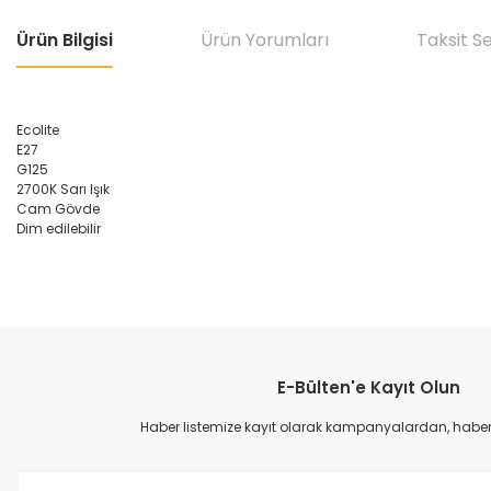
Ürün Bilgisi
Ürün Yorumları
Taksit S
Ecolite
E27
G125
2700K Sarı Işık
Cam Gövde
Dim edilebilir
Bu ürünün fiyat bilgisi, resim, ürün açıklamalarında ve diğer konular
Görüş ve önerileriniz için teşekkür ederiz.
E-Bülten'e Kayıt Olun
Ürün resmi kalitesiz, bozuk veya görüntülenemiyor.
Ürün açıklamasında eksik bilgiler bulunuyor.
Haber listemize kayıt olarak kampanyalardan, haberda
Ürün bilgilerinde hatalar bulunuyor.
Ürün fiyatı diğer sitelerden daha pahalı.