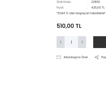
Stok Kodu
22830
Fiyat
425,00 TL
*51,84 TL den başlayan taksitlerle!!
510,00 TL
Arkadaşına Öner
Pa