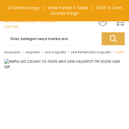
0(212) 240 87 88
24 Saatte Kargo | Vade Farksız 3 Taksit | 3.500 TL Üzeri
Ücretsiz Kargo
Anasayfa
Ampuller
Led Ampuller
Led Reflektörlü Ampuller
AMPUL L