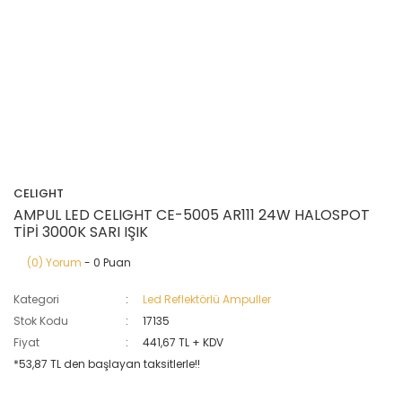
CELIGHT
AMPUL LED CELIGHT CE-5005 AR111 24W HALOSPOT
TİPİ 3000K SARI IŞIK
(0) Yorum
- 0 Puan
Kategori
Led Reflektörlü Ampuller
Stok Kodu
17135
Fiyat
441,67 TL + KDV
*53,87 TL den başlayan taksitlerle!!