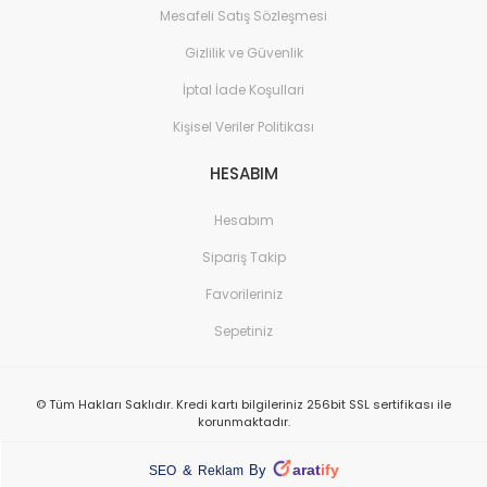
Mesafeli Satış Sözleşmesi
Gizlilik ve Güvenlik
İptal İade Koşullari
Kişisel Veriler Politikası
HESABIM
Hesabım
Sipariş Takip
Favorileriniz
Sepetiniz
© Tüm Hakları Saklıdır. Kredi kartı bilgileriniz 256bit SSL sertifikası ile
korunmaktadır.
arat
ify
&
By
SEO
Reklam