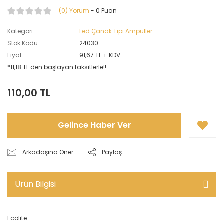
(0) Yorum
- 0 Puan
Kategori
Led Çanak Tipi Ampuller
Stok Kodu
24030
Fiyat
91,67 TL + KDV
*11,18 TL den başlayan taksitlerle!!
110,00 TL
Gelince Haber Ver
Arkadaşına Öner
Paylaş
Ürün Bilgisi
Ecolite