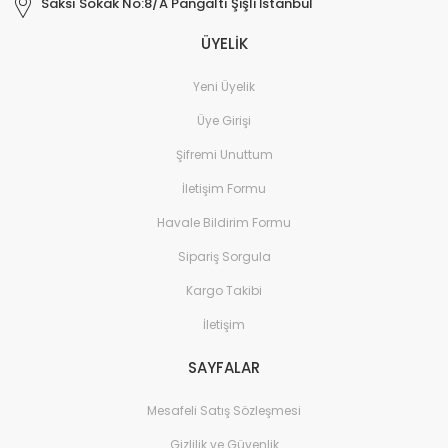
Saksı Sokak No:8/A Pangaltı Şişli İstanbul
ÜYELİK
Yeni Üyelik
Üye Girişi
Şifremi Unuttum
İletişim Formu
Havale Bildirim Formu
Sipariş Sorgula
Kargo Takibi
İletişim
SAYFALAR
Mesafeli Satış Sözleşmesi
Gizlilik ve Güvenlik