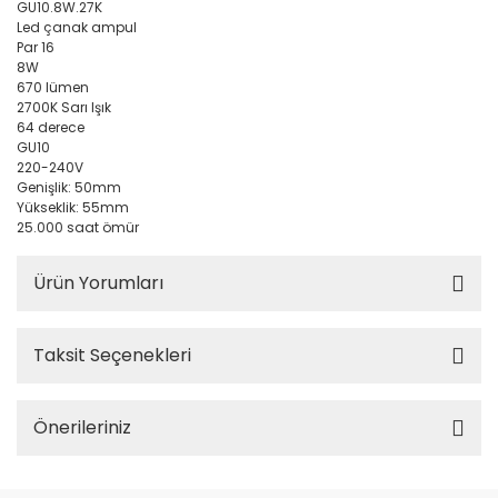
GU10.8W.27K
Led çanak ampul
Par 16
8W
670 lümen
2700K Sarı Işık
64 derece
GU10
220-240V
Genişlik: 50mm
Yükseklik: 55mm
25.000 saat ömür
Ürün Yorumları
Taksit Seçenekleri
Önerileriniz