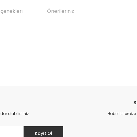
eçenekleri
Önerileriniz
da yetersiz gördüğünüz noktaları öneri formunu kullanarak tarafımıza il
Bu ürüne ilk yorumu siz yapın!
S
Yorum Yaz
r olabilirsiniz.
Haber listemize
Kayıt Ol