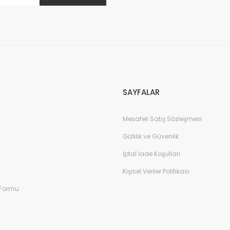
Gönder
SAYFALAR
Mesafeli Satış Sözleşmesi
Gizlilik ve Güvenlik
İptal İade Koşullari
Kişisel Veriler Politikası
 Formu