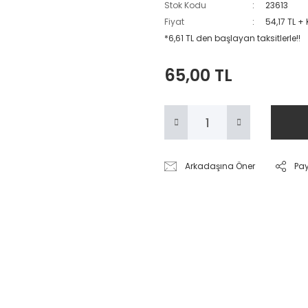
Stok Kodu
23613
Fiyat
54,17 TL +
*6,61 TL den başlayan taksitlerle!!
65,00 TL
Arkadaşına Öner
Pa