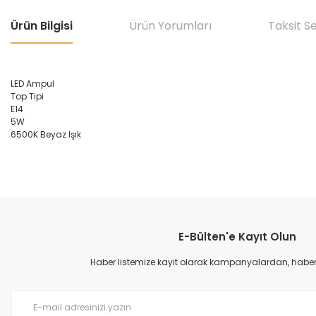
Ürün Bilgisi
Ürün Yorumları
Taksit S
LED Ampul
Top Tipi
E14
5W
6500K Beyaz Işık
Bu ürünün fiyat bilgisi, resim, ürün açıklamalarında ve diğer konular
Görüş ve önerileriniz için teşekkür ederiz.
E-Bülten'e Kayıt Olun
Ürün resmi kalitesiz, bozuk veya görüntülenemiyor.
Ürün açıklamasında eksik bilgiler bulunuyor.
Haber listemize kayıt olarak kampanyalardan, haberda
Ürün bilgilerinde hatalar bulunuyor.
Ürün fiyatı diğer sitelerden daha pahalı.