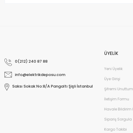
Bu ürüne benzer farklı alternatifler olmalı.
ÜYELİK
0(212) 240 87 88
Yeni Üyelik
info@elektrikdeposu.com
Üye Girişi
Saksı Sokak No:8/A Pangaltı Şişli İstanbul
Şifremi Unuttum
İletişim Formu
Havale Bildirim
Sipariş Sorgula
Kargo Takibi