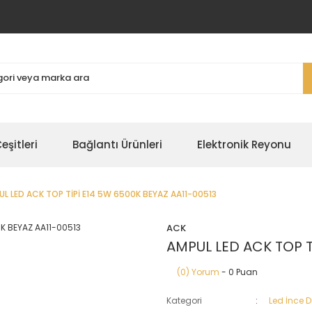
şitleri
Bağlantı Ürünleri
Elektronik Reyonu
L LED ACK TOP TİPİ E14 5W 6500K BEYAZ AA11-00513
ACK
AMPUL LED ACK TOP T
(0) Yorum
- 0 Puan
Kategori
Led İnce 