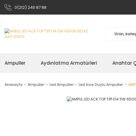
0(212) 240 87 88
Ampuller
Aydınlatma Armatürleri
Anahtar Çe
Anasayfa
Ampuller
Led Ampuller
Led İnce Duylu Ampuller
AMPU