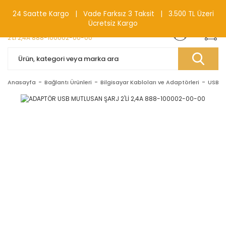
0(212) 240 87 88
24 Saatte Kargo | Vade Farksız 3 Taksit | 3.500 TL Üzeri
Ücretsiz Kargo
Anasayfa
Bağlantı Ürünleri
Bilgisayar Kabloları ve Adaptörleri
USB Ka