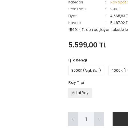
Kategori
Ray Spot S
Stok Kodu
99911
Fiyat
4.665,83 
Havale
5.487,02 T
*569,14 TL den başlayan taksitlerle!
5.599,00 TL
Işık Rengi
3000K (Açık Sarı)
4000K (Il
Ray Tipi
Metal Ray