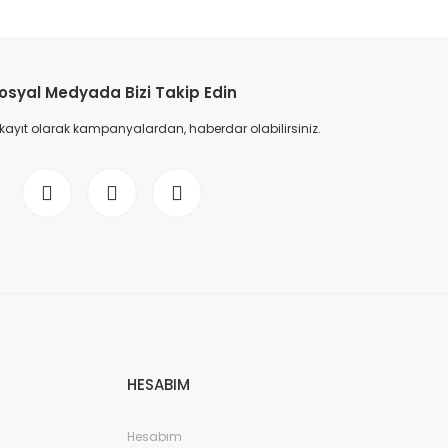
osyal Medyada Bizi Takip Edin
 kayıt olarak kampanyalardan, haberdar olabilirsiniz.
ofaze spot rayı köşe dönüş Beyaz
0,00 TL
HESABIM
Hesabım