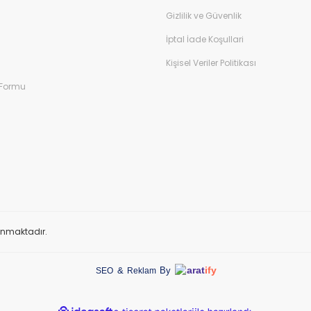
Gizlilik ve Güvenlik
İptal İade Koşullari
Kişisel Veriler Politikası
 Formu
orunmaktadır.
arat
ify
&
By
SEO
Reklam