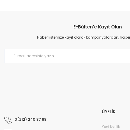
Ürün bilgilerinde hatalar bulunuyor.
Ürün fiyatı diğer sitelerden daha pahalı.
Bu ürüne benzer farklı alternatifler olmalı.
E-Bülten'e Kayıt Olun
Haber listemize kayıt olarak kampanyalardan, haberda
Monofaze spot ray
280,00 TL
Monofaze spot rayı için ray soketi Beyaz
100,00 TL
ÜYELİK
0(212) 240 87 88
Yeni Üyelik