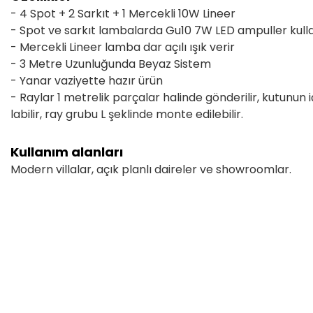
- 4 Spot + 2 Sarkıt + 1 Mercekli 10W Lineer
- Spot ve sarkıt lambalarda Gu10 7W LED ampuller kulla
- Mercekli Lineer lamba dar açılı ışık verir
- 3 Metre Uzunluğunda Beyaz Sistem
- Yanar vaziyette hazır ürün
- Raylar 1 metrelik parçalar halinde gönderilir, kutunun i
labilir, ray grubu L şeklinde monte edilebilir.
Kullanım alanları
Modern villalar, açık planlı daireler ve showroomlar.
Bu ürünün fiyat bilgisi, resim, ürün açıklamalarında ve diğer konular
Görüş ve önerileriniz için teşekkür ederiz.
Ürün resmi kalitesiz, bozuk veya görüntülenemiyor.
Ürün açıklamasında eksik bilgiler bulunuyor.