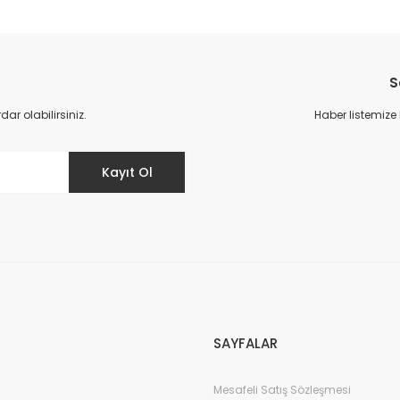
S
r olabilirsiniz.
Haber listemize
ı 1 mt Beyaz
Kayıt Ol
Gönder
Monofaze spot rayı ek elemanı Beyaz
Mon
100,00 TL
11
SAYFALAR
Mesafeli Satış Sözleşmesi