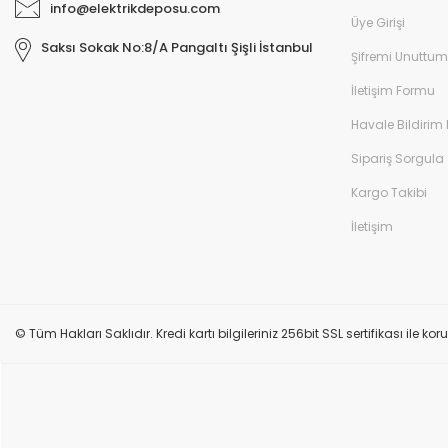
info@elektrikdeposu.com
Üye Girişi
Saksı Sokak No:8/A Pangaltı Şişli İstanbul
Şifremi Unuttum
İletişim Formu
Havale Bildirim
Monofaze spot rayı T dönüş Beyaz
Sipariş Sorgula
Kargo Takibi
390,00 TL
İletişim
© Tüm Hakları Saklıdır. Kredi kartı bilgileriniz 256bit SSL sertifikası ile k