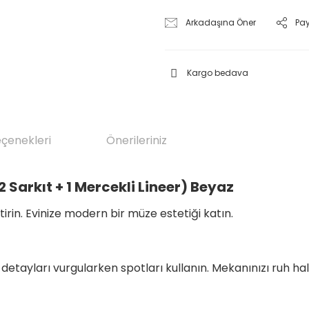
Arkadaşına Öner
Pa
Kargo bedava
eçenekleri
Önerileriniz
2 Sarkıt + 1 Mercekli Lineer) Beyaz
tirin. Evinize modern bir müze estetiği katın.
 detayları vurgularken spotları kullanın. Mekanınızı ruh hal