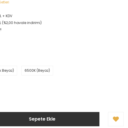
etleri
TL + KDV
L (%2,00 havale indirimi)
!
ık Beyaz)
6500K (Beyaz)
Sepete Ekle