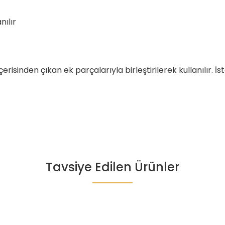
nılır
çerisinden çıkan ek parçalarıyla birleştirilerek kullanılır.
Tavsiye Edilen Ürünler
da yetersiz gördüğünüz noktaları öneri formunu kullanarak tarafımıza il
Bu ürüne ilk yorumu siz yapın!
Yorum Yaz