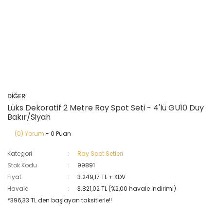
DİĞER
Lüks Dekoratif 2 Metre Ray Spot Seti - 4'lü GU10 Duy
Bakır/Siyah
(0) Yorum
- 0 Puan
Kategori
Ray Spot Setleri
Stok Kodu
99891
Fiyat
3.249,17 TL + KDV
Havale
3.821,02 TL (%2,00 havale indirimi)
*396,33 TL den başlayan taksitlerle!!