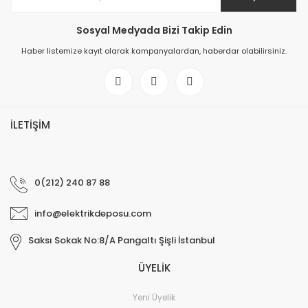
Sosyal Medyada Bizi Takip Edin
Haber listemize kayıt olarak kampanyalardan, haberdar olabilirsiniz.
Monofaze spot rayı için ray soketi Siyah
İLETİŞİM
100,00 TL
0(212) 240 87 88
info@elektrikdeposu.com
Saksı Sokak No:8/A Pangaltı Şişli İstanbul
ÜYELİK
Yeni Üyelik
Monofaze spot rayı 1 mt Siyah