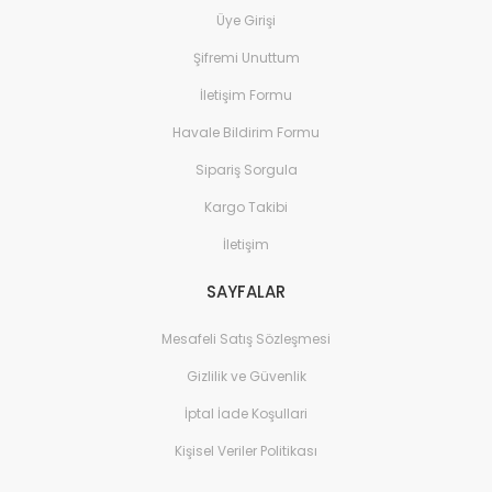
Üye Girişi
280,00 TL
Şifremi Unuttum
İletişim Formu
Havale Bildirim Formu
Sipariş Sorgula
Kargo Takibi
İletişim
SAYFALAR
Mesafeli Satış Sözleşmesi
Gizlilik ve Güvenlik
Monofaze spot rayı köşe dönüş Siyah
İptal İade Koşullari
110,00 TL
Kişisel Veriler Politikası