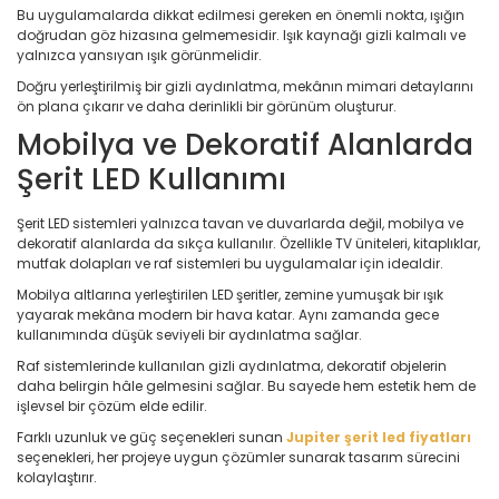
Bu uygulamalarda dikkat edilmesi gereken en önemli nokta, ışığın
doğrudan göz hizasına gelmemesidir. Işık kaynağı gizli kalmalı ve
yalnızca yansıyan ışık görünmelidir.
Doğru yerleştirilmiş bir gizli aydınlatma, mekânın mimari detaylarını
ön plana çıkarır ve daha derinlikli bir görünüm oluşturur.
Mobilya ve Dekoratif Alanlarda
Şerit LED Kullanımı
Şerit LED sistemleri yalnızca tavan ve duvarlarda değil, mobilya ve
dekoratif alanlarda da sıkça kullanılır. Özellikle TV üniteleri, kitaplıklar,
mutfak dolapları ve raf sistemleri bu uygulamalar için idealdir.
Mobilya altlarına yerleştirilen LED şeritler, zemine yumuşak bir ışık
yayarak mekâna modern bir hava katar. Aynı zamanda gece
kullanımında düşük seviyeli bir aydınlatma sağlar.
Raf sistemlerinde kullanılan gizli aydınlatma, dekoratif objelerin
daha belirgin hâle gelmesini sağlar. Bu sayede hem estetik hem de
işlevsel bir çözüm elde edilir.
Farklı uzunluk ve güç seçenekleri sunan
Jupiter şerit led fiyatları
seçenekleri, her projeye uygun çözümler sunarak tasarım sürecini
kolaylaştırır.