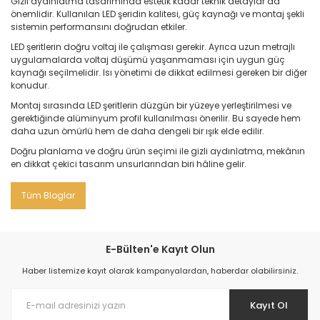
Gizli aydınlatma tasarımında estetik kadar teknik detaylar da
önemlidir. Kullanılan LED şeridin kalitesi, güç kaynağı ve montaj şekli
sistemin performansını doğrudan etkiler.
LED şeritlerin doğru voltaj ile çalışması gerekir. Ayrıca uzun metrajlı
uygulamalarda voltaj düşümü yaşanmaması için uygun güç
kaynağı seçilmelidir. Isı yönetimi de dikkat edilmesi gereken bir diğer
konudur.
Montaj sırasında LED şeritlerin düzgün bir yüzeye yerleştirilmesi ve
gerektiğinde alüminyum profil kullanılması önerilir. Bu sayede hem
daha uzun ömürlü hem de daha dengeli bir ışık elde edilir.
Doğru planlama ve doğru ürün seçimi ile gizli aydınlatma, mekânın
en dikkat çekici tasarım unsurlarından biri hâline gelir.
Tüm Bloglar
E-Bülten'e Kayıt Olun
Haber listemize kayıt olarak kampanyalardan, haberdar olabilirsiniz.
Kayıt Ol