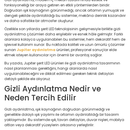
fonksiyonelliği bir araya getiren en etkili yöntemlerden biridir.
Doğrudan ışık kaynağının görünmediği, ancak ortamın yumuşak ve
dengeli şekilde aydınlatıldığı bu sistemler, mekâna derinlik kazandırır
ve daha sofistike bir atmosfer oluşturur.
Özellikle son yıllarda şerit LED teknolojisinin gelişmesiyle birlikte gizli
aydınlatma çözümleri daha erişilebilir ve esnek hâle gelmiştir. Farklı
alanlara kolayca uygulanabilen bu sistemler, hem dekoratif hem de
işlevsel kullanım sunar. Bu noktada kaliteli ve uzun ömürlü çözümler
sunan
Jupiter aydınlatma
ürünleri, profesyonel sonuçlar elde
etmek isteyen kullanıcılar için önemli bir avantaj sağlar.
Bu yazıda, Jupiter şerit LED ürünleri ile gizli aydınlatma tasarımının
nasıl planlanması gerektiğini, hangi alanlarda nasıl
uygulanabileceğini ve dikkat edilmesi gereken teknik detayları
detaylı şekilde ele alıyoruz.
Gizli Aydınlatma Nedir ve
Neden Tercih Edilir
Gizli aydınlatma, ışık kaynağının doğrudan görünmediği ve
genellikle dolaylı ışık yayılımı ile ortamın aydınlatıldığı bir tasarım
yaklaşımıdır. Bu sistemde ışık, tavan detayları, duvar nişleri, mobilya
altları veya dekoratif yüzeylerin arkasına yerleştirilir.