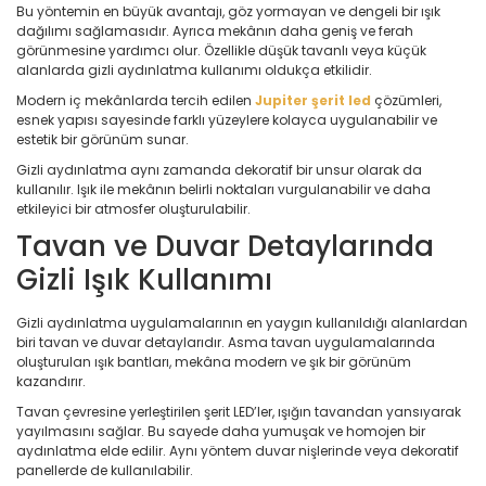
Bu yöntemin en büyük avantajı, göz yormayan ve dengeli bir ışık
dağılımı sağlamasıdır. Ayrıca mekânın daha geniş ve ferah
görünmesine yardımcı olur. Özellikle düşük tavanlı veya küçük
alanlarda gizli aydınlatma kullanımı oldukça etkilidir.
Modern iç mekânlarda tercih edilen
Jupiter şerit led
çözümleri,
esnek yapısı sayesinde farklı yüzeylere kolayca uygulanabilir ve
estetik bir görünüm sunar.
Gizli aydınlatma aynı zamanda dekoratif bir unsur olarak da
kullanılır. Işık ile mekânın belirli noktaları vurgulanabilir ve daha
etkileyici bir atmosfer oluşturulabilir.
Tavan ve Duvar Detaylarında
Gizli Işık Kullanımı
Gizli aydınlatma uygulamalarının en yaygın kullanıldığı alanlardan
biri tavan ve duvar detaylarıdır. Asma tavan uygulamalarında
oluşturulan ışık bantları, mekâna modern ve şık bir görünüm
kazandırır.
Tavan çevresine yerleştirilen şerit LED’ler, ışığın tavandan yansıyarak
yayılmasını sağlar. Bu sayede daha yumuşak ve homojen bir
aydınlatma elde edilir. Aynı yöntem duvar nişlerinde veya dekoratif
panellerde de kullanılabilir.