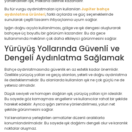
yönlendirilen ışık, mekâna derinlik kazandırır.
Bu tür vurgu aydınlatmaları için kullanılan
Jupiter bahçe
aydınlatma ürünleri
, farklı açılarda ve güç seçeneklerinde
sunularak çeşitli tasarım ihtiyaçlarına uyum sağlar.
Işığın doğru açıyla kullanılması, gölge ve ışık dengesi oluşturarak
bahçeye üç boyutlu bir görünüm kazandırır. Bu da gece
kullanımında mekânın çok daha etkileyici görünmesini sağlar.
Yürüyüş Yollarında Güvenli ve
Dengeli Aydınlatma Sağlamak
Bahçe aydınlatmasında güvenlik en az estetik kadar önemlidir.
Özellikle yürüyüş yolları ve geçiş alanları, yeterli ve doğru aydınlatma
ile desteklenmelidir. Bu alanlarda kullanılan ışık ne çok güçlü ne de
yetersiz olmalıdır.
Düşük seviyeli ve homojen dağılan ışık, yürüyüş yolları için idealdir.
Bu sayede göz kamaşması engellenir ve kullanıcılar rahat bir şekilde
hareket edebilir. Ayrıca ışığın zemine yönlendirilmesi, yolun net
şekilde görünmesini sağlar.
Yol kenarlarına yerleştirilen armatürler düzenli aralıklarla
konumlandırılmalıdır. Bu sayede ışık dağılımı dengeli olur ve karanlık
noktalar oluşmaz.