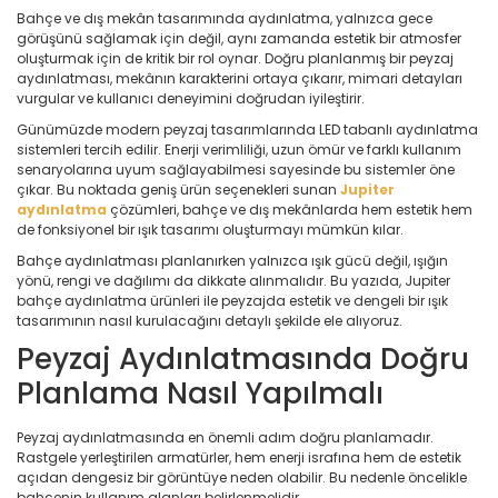
Bahçe ve dış mekân tasarımında aydınlatma, yalnızca gece
görüşünü sağlamak için değil, aynı zamanda estetik bir atmosfer
oluşturmak için de kritik bir rol oynar. Doğru planlanmış bir peyzaj
aydınlatması, mekânın karakterini ortaya çıkarır, mimari detayları
vurgular ve kullanıcı deneyimini doğrudan iyileştirir.
Günümüzde modern peyzaj tasarımlarında LED tabanlı aydınlatma
sistemleri tercih edilir. Enerji verimliliği, uzun ömür ve farklı kullanım
senaryolarına uyum sağlayabilmesi sayesinde bu sistemler öne
çıkar. Bu noktada geniş ürün seçenekleri sunan
Jupiter
aydınlatma
çözümleri, bahçe ve dış mekânlarda hem estetik hem
de fonksiyonel bir ışık tasarımı oluşturmayı mümkün kılar.
Bahçe aydınlatması planlanırken yalnızca ışık gücü değil, ışığın
yönü, rengi ve dağılımı da dikkate alınmalıdır. Bu yazıda, Jupiter
bahçe aydınlatma ürünleri ile peyzajda estetik ve dengeli bir ışık
tasarımının nasıl kurulacağını detaylı şekilde ele alıyoruz.
Peyzaj Aydınlatmasında Doğru
Planlama Nasıl Yapılmalı
Peyzaj aydınlatmasında en önemli adım doğru planlamadır.
Rastgele yerleştirilen armatürler, hem enerji israfına hem de estetik
açıdan dengesiz bir görüntüye neden olabilir. Bu nedenle öncelikle
bahçenin kullanım alanları belirlenmelidir.