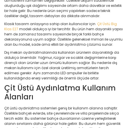
atmosferini tamamen değiştirebilir. Özellikle akşam saatlerinde
oluşturduğu ışık dağılımı sayesinde ortam daha davetkar ve estetik
bir hale gelir. Bu nedenle ürün seçimi yapılırken sadece teknik
özellikler değil, tasarım detayları da dikkate alınmalıdır.
Klasik tasarım anlayışına sahip olan kullanıcılar için
Çit Üstü Big
Klas E27
modeli oldukça iyi bir tercihtir. Bu ürün hem dayanıklı yapısı
hem de zamansız tasarımı sayesinde birçok farklı bahçe
dekorasyonuna uyum sağlar. Özellikle geleneksel mimari ile uyumlu
olan bu model, sade ama etkili bir aydınlatma çözümü sunar.
Dış mekan aydınlatmalarında kullanılan ürünlerin dayanıklılığı da
oldukça önemlidir. Yağmur, rüzgar ve sıcaklık değişimlerine karşı
dirençli olan ürünler uzun ömürlü kullanım sağlar. Bu nedenle dış
mekan kullanımı için özel olarak üretilmiş armatürlerin tercih
edilmesi gerekir. Aynı zamanda LED ampuller ile birlikte
kullanıldığında enerji verimliliği de önemli ölçüde artar.
Çit Üstü Aydınlatma Kullanım
Alanları
Çit üstü aydınlatma sistemleri geniş bir kullanım alanına sahiptir.
Özellikle bahçeli evlerde, site çevrelerinde ve villa projelerinde sıkça
tercih edilir. Bu sistemler bahçe duvarlarının üzerine yerleştirilerek
alanın sınırlarını daha görünür hale getirir. Bu durum hem güvenlik