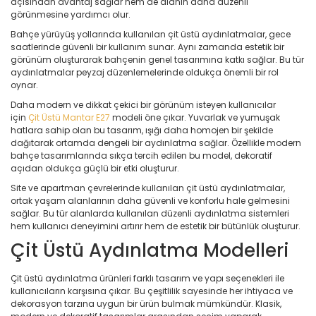
açısından avantaj sağlar hem de alanın daha düzenli
görünmesine yardımcı olur.
Bahçe yürüyüş yollarında kullanılan çit üstü aydınlatmalar, gece
saatlerinde güvenli bir kullanım sunar. Aynı zamanda estetik bir
görünüm oluşturarak bahçenin genel tasarımına katkı sağlar. Bu tür
aydınlatmalar peyzaj düzenlemelerinde oldukça önemli bir rol
oynar.
Daha modern ve dikkat çekici bir görünüm isteyen kullanıcılar
için
Çit Üstü Mantar E27
modeli öne çıkar. Yuvarlak ve yumuşak
hatlara sahip olan bu tasarım, ışığı daha homojen bir şekilde
dağıtarak ortamda dengeli bir aydınlatma sağlar. Özellikle modern
bahçe tasarımlarında sıkça tercih edilen bu model, dekoratif
açıdan oldukça güçlü bir etki oluşturur.
Site ve apartman çevrelerinde kullanılan çit üstü aydınlatmalar,
ortak yaşam alanlarının daha güvenli ve konforlu hale gelmesini
sağlar. Bu tür alanlarda kullanılan düzenli aydınlatma sistemleri
hem kullanıcı deneyimini artırır hem de estetik bir bütünlük oluşturur.
Çit Üstü Aydınlatma Modelleri
Çit üstü aydınlatma ürünleri farklı tasarım ve yapı seçenekleri ile
kullanıcıların karşısına çıkar. Bu çeşitlilik sayesinde her ihtiyaca ve
dekorasyon tarzına uygun bir ürün bulmak mümkündür. Klasik,