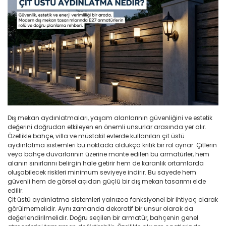
Ray Tipi Spotlar
Zena Serisi
Temizleme Ürünleri
Kablolar
Led Reflektörlü Ampulle
Yer Gömme Armatürler
Halojen Duylar
Sanayi Tipi Fişler
Sinek Öldürücü Armatürler
Kapaklar
Şerit LED
Metal Halide Duylar
Timsah Ağzı Fişler
Tavan Armatürleri
Kroşeler
Minyon Duylar
Topraklı Fişler
Yönlendirme Armatürleri
Panolar, Kutular
Mum Duylar
Topraksız Fişler
Şalt Malzemeler
Ralina Duylar
TV Fişleri
Dış mekan aydınlatmaları, yaşam alanlarının güvenliğini ve estetik
Topraklama Ürünleri
Tavan / Duvar Duyları
Ütü Fişleri
değerini doğrudan etkileyen en önemli unsurlar arasında yer alır.
Özellikle bahçe, villa ve müstakil evlerde kullanılan çit üstü
Vidalar
Tij Takımları
aydınlatma sistemleri bu noktada oldukça kritik bir rol oynar. Çitlerin
veya bahçe duvarlarının üzerine monte edilen bu armatürler, hem
Ziller, Butonlar, Otomatikler
Üniversal Duylar
alanın sınırlarını belirgin hale getirir hem de karanlık ortamlarda
oluşabilecek riskleri minimum seviyeye indirir. Bu sayede hem
güvenli hem de görsel açıdan güçlü bir dış mekan tasarımı elde
edilir.
Çit üstü aydınlatma sistemleri yalnızca fonksiyonel bir ihtiyaç olarak
görülmemelidir. Aynı zamanda dekoratif bir unsur olarak da
değerlendirilmelidir. Doğru seçilen bir armatür, bahçenin genel