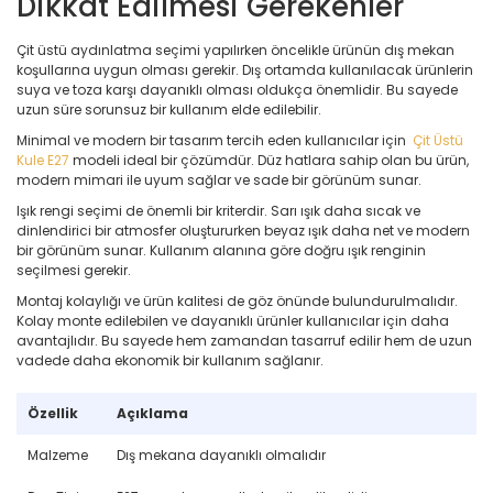
Dikkat Edilmesi Gerekenler
Çit üstü aydınlatma seçimi yapılırken öncelikle ürünün dış mekan
koşullarına uygun olması gerekir. Dış ortamda kullanılacak ürünlerin
suya ve toza karşı dayanıklı olması oldukça önemlidir. Bu sayede
uzun süre sorunsuz bir kullanım elde edilebilir.
Minimal ve modern bir tasarım tercih eden kullanıcılar için
Çit Üstü
Kule E27
modeli ideal bir çözümdür. Düz hatlara sahip olan bu ürün,
modern mimari ile uyum sağlar ve sade bir görünüm sunar.
Işık rengi seçimi de önemli bir kriterdir. Sarı ışık daha sıcak ve
dinlendirici bir atmosfer oluştururken beyaz ışık daha net ve modern
bir görünüm sunar. Kullanım alanına göre doğru ışık renginin
seçilmesi gerekir.
Montaj kolaylığı ve ürün kalitesi de göz önünde bulundurulmalıdır.
Kolay monte edilebilen ve dayanıklı ürünler kullanıcılar için daha
avantajlıdır. Bu sayede hem zamandan tasarruf edilir hem de uzun
vadede daha ekonomik bir kullanım sağlanır.
Özellik
Açıklama
Malzeme
Dış mekana dayanıklı olmalıdır