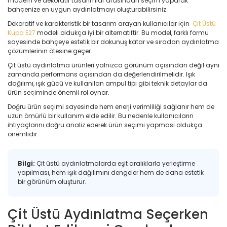
modern ve dekoratif tasarımlar arasından seçim yaparak
bahçenize en uygun aydınlatmayı oluşturabilirsiniz.
Dekoratif ve karakteristik bir tasarım arayan kullanıcılar için
Çit Üstü
Kupa E27
modeli oldukça iyi bir alternatiftir. Bu model, farklı formu
sayesinde bahçeye estetik bir dokunuş katar ve sıradan aydınlatma
çözümlerinin ötesine geçer.
Çit üstü aydınlatma ürünleri yalnızca görünüm açısından değil aynı
zamanda performans açısından da değerlendirilmelidir. Işık
dağılımı, ışık gücü ve kullanılan ampul tipi gibi teknik detaylar da
ürün seçiminde önemli rol oynar.
Doğru ürün seçimi sayesinde hem enerji verimliliği sağlanır hem de
uzun ömürlü bir kullanım elde edilir. Bu nedenle kullanıcıların
ihtiyaçlarını doğru analiz ederek ürün seçimi yapması oldukça
önemlidir.
Bilgi:
Çit üstü aydınlatmalarda eşit aralıklarla yerleştirme
yapılması, hem ışık dağılımını dengeler hem de daha estetik
bir görünüm oluşturur.
Çit Üstü Aydınlatma Seçerken